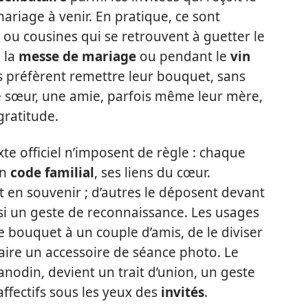
riage à venir. En pratique, ce sont
 ou cousines qui se retrouvent à guetter le
 la
messe de mariage
ou pendant le
vin
s préfèrent remettre leur bouquet, sans
e sœur, une amie, parfois même leur mère,
gratitude.
xte officiel n’imposent de règle : chaque
on
code familial
, ses liens du cœur.
 en souvenir ; d’autres le déposent devant
insi un geste de reconnaissance. Les usages
r le bouquet à un couple d’amis, de le diviser
faire un accessoire de séance photo. Le
e anodin, devient un trait d’union, un geste
affectifs sous les yeux des
invités
.