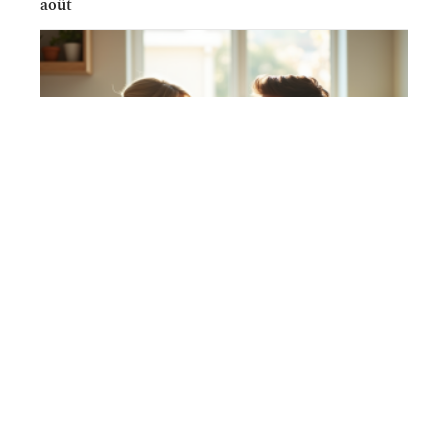
août
UNION
Les leçons apprises au cours de notre première
année en tant que mariés