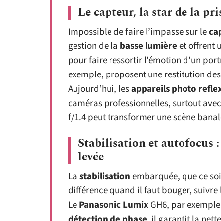
Le capteur, la star de la pri
Impossible de faire l’impasse sur le
ca
gestion de la
basse lumière
et offrent 
pour faire ressortir l’émotion d’un port
exemple, proposent une restitution des c
Aujourd’hui, les
appareils photo refle
caméras professionnelles, surtout ave
f/1.4 peut transformer une scène ban
Stabilisation et autofocus 
levée
La
stabilisation
embarquée, que ce soit 
différence quand il faut bouger, suivr
Le
Panasonic Lumix
GH6, par exemple, 
détection de phase
, il garantit la ne