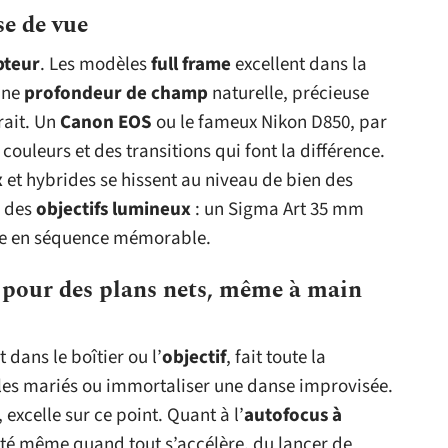
se de vue
pteur
. Les modèles
full frame
excellent dans la
une
profondeur de champ
naturelle, précieuse
rait. Un
Canon EOS
ou le fameux Nikon D850, par
ouleurs et des transitions qui font la différence.
x
et hybrides se hissent au niveau de bien des
c des
objectifs lumineux
: un Sigma Art 35 mm
ale en séquence mémorable.
: pour des plans nets, même à main
dans le boîtier ou l’
objectif
, fait toute la
e les mariés ou immortaliser une danse improvisée.
excelle sur ce point. Quant à l’
autofocus à
tteté même quand tout s’accélère, du lancer de